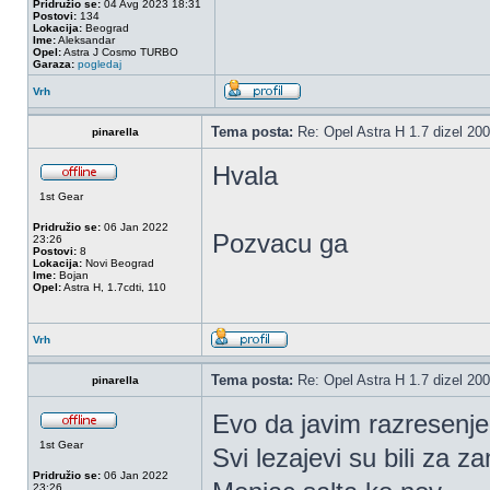
Pridružio se:
04 Avg 2023 18:31
Postovi:
134
Lokacija:
Beograd
Ime:
Aleksandar
Opel:
Astra J Cosmo TURBO
Garaza:
pogledaj
Vrh
Tema posta:
Re: Opel Astra H 1.7 dizel 2
pinarella
Hvala
1st Gear
Pridružio se:
06 Jan 2022
Pozvacu ga
23:26
Postovi:
8
Lokacija:
Novi Beograd
Ime:
Bojan
Opel:
Astra H, 1.7cdti, 110
Vrh
Tema posta:
Re: Opel Astra H 1.7 dizel 2
pinarella
Evo da javim razresenje
1st Gear
Svi lezajevi su bili za z
Pridružio se:
06 Jan 2022
23:26