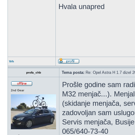
Hvala unapred
Vrh
Tema posta:
Re: Opel Astra H 1.7 dizel 
profa_chb
Prošle godine sam radi
2nd Gear
M32 menjač...). Menjal
(skidanje menjača, serv
zadovoljan sam uslug
Servis menjača, Busije
065/640-73-40