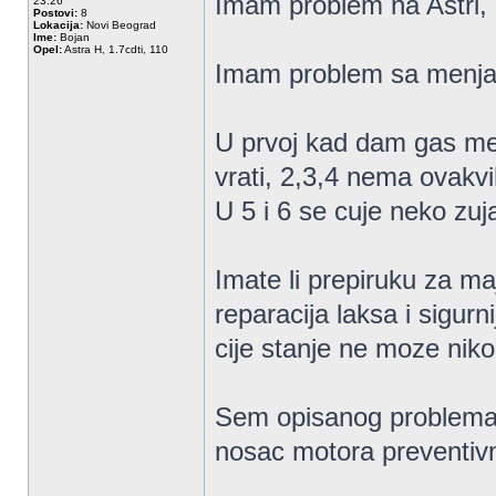
Imam problem na Astri, 
23:26
Postovi:
8
Lokacija:
Novi Beograd
Ime:
Bojan
Opel:
Astra H, 1.7cdti, 110
Imam problem sa menj
U prvoj kad dam gas me
vrati, 2,3,4 nema ovakv
U 5 i 6 se cuje neko zuja
Imate li prepiruku za ma
reparacija laksa i sigu
cije stanje ne moze niko 
Sem opisanog problema,
nosac motora preventivn