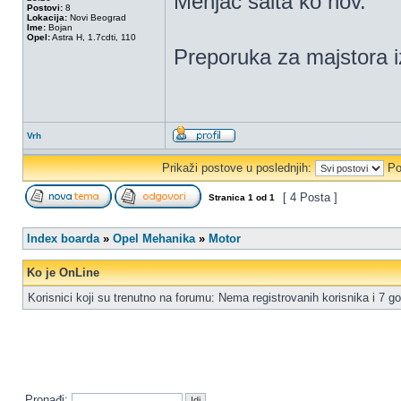
Menjac salta ko nov.
Postovi:
8
Lokacija:
Novi Beograd
Ime:
Bojan
Opel:
Astra H, 1.7cdti, 110
Preporuka za majstora iz
Vrh
Prikaži postove u poslednjih:
Po
[ 4 Posta ]
Stranica
1
od
1
Index boarda
»
Opel Mehanika
»
Motor
Ko je OnLine
Korisnici koji su trenutno na forumu: Nema registrovanih korisnika i 7 go
Pronađi: