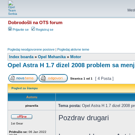
Mest
Dobrodošli na OTS forum
Prijavite se
Registruj se
Pogledaj neodgovorene postove
|
Pogledaj aktivne teme
Index boarda
»
Opel Mehanika
»
Motor
Opel Astra H 1.7 dizel 2008 problem sa men
[ 4 Posta ]
Stranica
1
od
1
Pogled za štampu
Autoru
Tema posta:
Opel Astra H 1.7 dizel 2008 
pinarella
Pozdrav drugari
1st Gear
Pridružio se:
06 Jan 2022