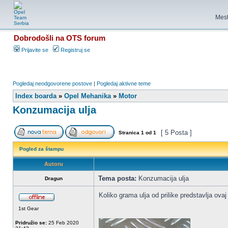
Mest
Dobrodošli na OTS forum
Prijavite se
Registruj se
Pogledaj neodgovorene postove
|
Pogledaj aktivne teme
Index boarda
»
Opel Mehanika
»
Motor
Konzumacija ulja
[ 5 Posta ]
Stranica
1
od
1
Pogled za štampu
Autoru
Tema posta:
Konzumacija ulja
Dragun
Koliko grama ulja od prilike predstavlja ovaj
1st Gear
Pridružio se:
25 Feb 2020