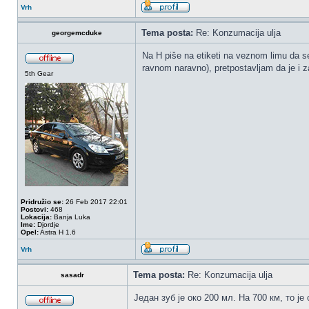
Vrh
Tema posta:
Re: Konzumacija ulja
georgemcduke
Na H piše na etiketi na veznom limu da se 
ravnom naravno), pretpostavljam da je i z
5th Gear
Pridružio se:
26 Feb 2017 22:01
Postovi:
468
Lokacija:
Banja Luka
Ime:
Djordje
Opel:
Astra H 1.6
Vrh
Tema posta:
Re: Konzumacija ulja
sasadr
Један зуб је око 200 мл. На 700 км, то је 