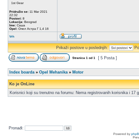
1st Gear
Pridružio se:
11 Mar 2021
22:32
Postovi:
8
Lokacija:
Beograd
Ime:
Саша
Opel:
Опел Астра Г 1,4 16
Vrh
Prikaži postove u poslednjih:
Po
[ 5 Posta ]
Stranica
1
od
1
Index boarda
»
Opel Mehanika
»
Motor
Ko je OnLine
Korisnici koji su trenutno na forumu: Nema registrovanih korisnika i 17 g
Pronađi:
Powered by
php
Pre