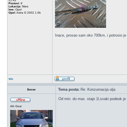
21:43
Postovi:
9
Lokacija:
Mars
Ime:
Opel
Opel:
Astra G 2002 1.6b
Inace, prosao sam oko 700km, i potrosio je
Vrh
Tema posta:
Re: Konzumacija ulja
Боске
Od min. do max. staje 1l,svaki podeok je 
4th Gear