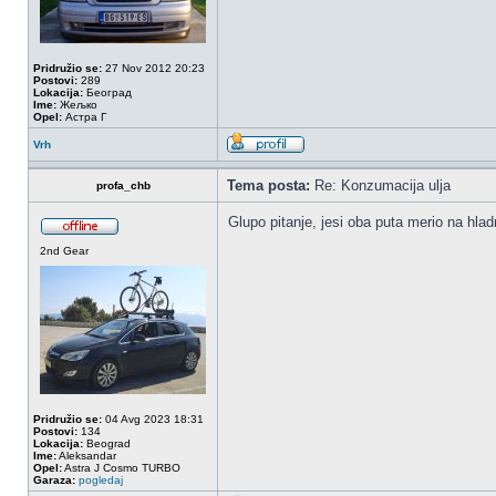
Pridružio se:
27 Nov 2012 20:23
Postovi:
289
Lokacija:
Београд
Ime:
Жељко
Opel:
Астра Г
Vrh
Tema posta:
Re: Konzumacija ulja
profa_chb
Glupo pitanje, jesi oba puta merio na hladn
2nd Gear
Pridružio se:
04 Avg 2023 18:31
Postovi:
134
Lokacija:
Beograd
Ime:
Aleksandar
Opel:
Astra J Cosmo TURBO
Garaza:
pogledaj