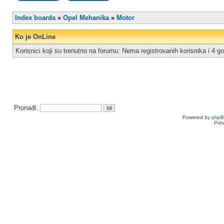
Index boarda
»
Opel Mehanika
»
Motor
Ko je OnLine
Korisnici koji su trenutno na forumu: Nema registrovanih korisnika i 4 go
Pronađi:
Powered by
php
Pre