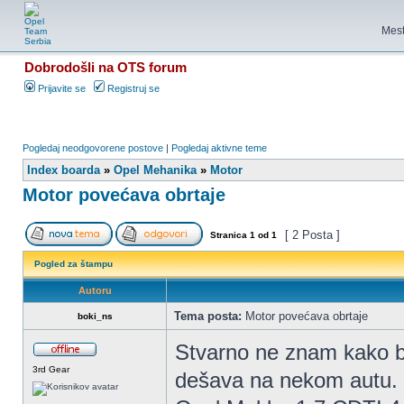
Mest
Dobrodošli na OTS forum
Prijavite se
Registruj se
Pogledaj neodgovorene postove
|
Pogledaj aktivne teme
Index boarda
»
Opel Mehanika
»
Motor
Motor povećava obrtaje
[ 2 Posta ]
Stranica
1
od
1
Pogled za štampu
Autoru
Tema posta:
Motor povećava obrtaje
boki_ns
Stvarno ne znam kako bi
3rd Gear
dešava na nekom autu.