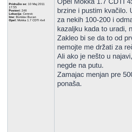
Opel Mokka 1.7 CDTI 4x
Pridružio se:
10 Maj 2011
17:55
brzine i pustim kvačilo.
Postovi:
246
Lokacija:
Cerevic
Ime:
Borislav Bucan
za nekih 100-200 i odma
Opel:
Mokka 1.7 CDTI 4x4
kazaljku kada to uradi, n
Zakleo bi se da to od p
nemojte me držati za re
Ali ako je nešto u najav
negde na putu.
Zamajac menjan pre 5000
ponaša.