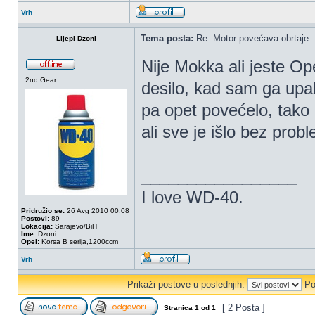
Vrh
Tema posta:
Re: Motor povećava obrtaje
Lijepi Dzoni
Nije Mokka ali jeste Op
2nd Gear
desilo, kad sam ga upal
pa opet povećelo, tako 5
ali sve je išlo bez prob
_________________
I love WD-40.
Pridružio se:
26 Avg 2010 00:08
Postovi:
89
Lokacija:
Sarajevo/BiH
Ime:
Dzoni
Opel:
Korsa B serija,1200ccm
Vrh
Prikaži postove u poslednjih:
Po
[ 2 Posta ]
Stranica
1
od
1