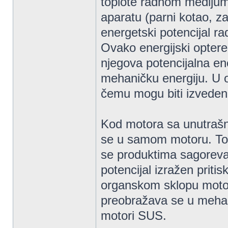
toplote radnom medijumu
aparatu (parni kotao, z
energetski potencijal r
Ovako energijski optere
njegova potencijalna en
mehaničku energiju. U o
čemu mogu biti izvedeni k
Kod motora sa unutrašn
se u samom motoru. To
se produktima sagoreva
potencijal izražen pri
organskom sklopu motor
preobražava se u mehani
motori SUS.