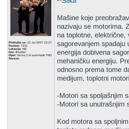
Mašine koje preobražava
nazivaju se motorima. Z
na toplotne, električne,
sagorevanjem spadaju u 
Pridružio se:
22 Jul 2007 23:27
Postovi:
7411
Lokacija:
Niš
energija dobivena sago
Ime:
Bozidar
Opel:
Vectra 2.0i automatik TNG
Garaza:
mehaničku energiju. Pr
odnosno prema tome da l
medijum, toplotni motor
-Motori sa spoljašnjim
-Motori sa unutrašnjim
Kod motora sa spoljnim