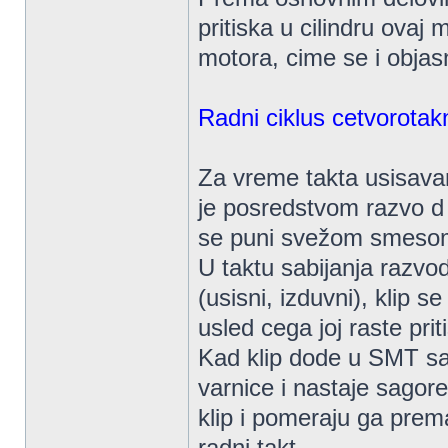
pritiska u cilindru ovaj
motora, cime se i objas
Radni ciklus cetvorotak
Za vreme takta usisava
je posredstvom razvo d 
se puni svežom smesom
U taktu sabijanja razvo
(usisni, izduvni), klip
usled cega joj raste prit
Kad klip dode u SMT sa
varnice i nastaje sagor
klip i pomeraju ga prem
radni takt .