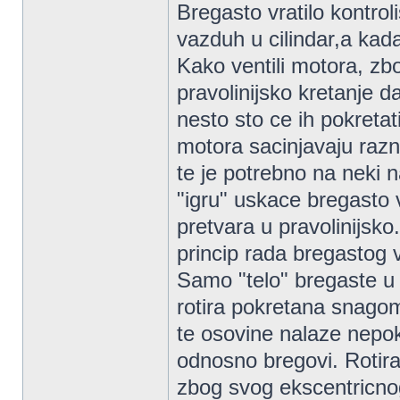
Bregasto vratilo kontrol
vazduh u cilindar,a kada
Kako ventili motora, zbo
pravolinijsko kretanje da
nesto sto ce ih pokreta
motora sacinjavaju razne
te je potrebno na neki n
"igru" uskace bregasto v
pretvara u pravolinijsko
princip rada bregastog v
Samo "telo" bregaste u 
rotira pokretana snago
te osovine nalaze nepok
odnosno bregovi. Rotiran
zbog svog ekscentricno