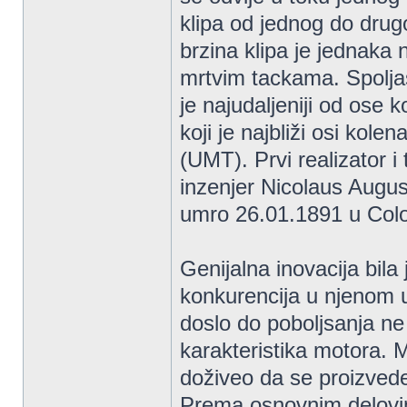
klipa od jednog do drug
brzina klipa je jednaka n
mrtvim tackama. Spoljasn
je najudaljeniji od ose k
koji je najbliži osi kol
(UMT). Prvi realizator 
inzenjer Nicolaus Augu
umro 26.01.1891 u Col
Genijalna inovacija bila
konkurencija u njenom u
doslo do poboljsanja ne
karakteristika motora. M
doživeo da se proizved
Prema osnovnim delovim