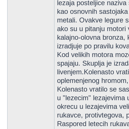
lezaja posteljice naziva 
kao osnovnih sastojaka 
metali. Ovakve legure s
ako su u pitanju motori 
kalajno-olovna bronza, k
izradjuje po pravilu kov
Kod velikih motora moze
spajaju. Skuplja je izr
livenjem.Kolenasto vrati
oplemenjenog hromom, 
Kolenasto vratilo se sas
u "lezecim" lezajevima u
okrecu u lezajevima vel
rukavce, protivtegova, p
Raspored letecih rukavac