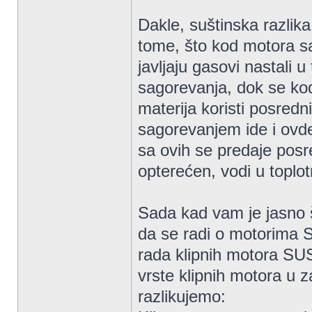
Dakle, suštinska razlik
tome, što kod motora s
javljaju gasovi nastali 
sagorevanja, dok se ko
materija koristi posred
sagorevanjem ide i ovd
sa ovih se predaje pos
opterećen, vodi u toplot
Sada kad vam je jasno š
da se radi o motorima 
rada klipnih motora SUS 
vrste klipnih motora u z
razlikujemo: