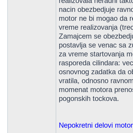
realizovala neradni takto
nacin obezbedjuje ravn
motor ne bi mogao da rea
vreme realizovanja (tre
Zamajcem se obezbedju
postavlja se venac sa 
za vreme startovanja mo
rasporeda cilindara: ve
osnovnog zadatka da o
vratila, odnosno ravno
momenat motora prenosi
pogonskih tockova.
Nepokretni delovi moto