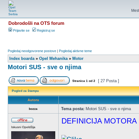
Mest
Dobrodošli na OTS forum
Prijavite se
Registruj se
Pogledaj neodgovorene postove
|
Pogledaj aktivne teme
Index boarda
»
Opel Mehanika
»
Motor
Motori SUS - sve o njima
[ 27 Posta ]
Stranica
1
od
2
Pogled za štampu
Autoru
Tema posta:
Motori SUS - sve o njima
bozza
DEFINICIJA MOTORA
Iskusni Opeldžija