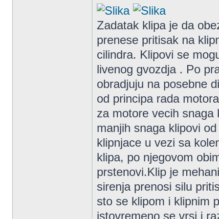
Zadatak klipa je da obez
prenese pritisak na klip
cilindra. Klipovi se mog
livenog gvozdja . Po pra
obradjuju na posebne d
od principa rada motor
za motore vecih snaga k
manjih snaga klipovi od
klipnjace u vezi sa kol
klipa, po njegovom obim
prstenovi.Klip je mehan
sirenja prenosi silu pri
sto se klipom i klipnim 
istovremeno se vrsi i r