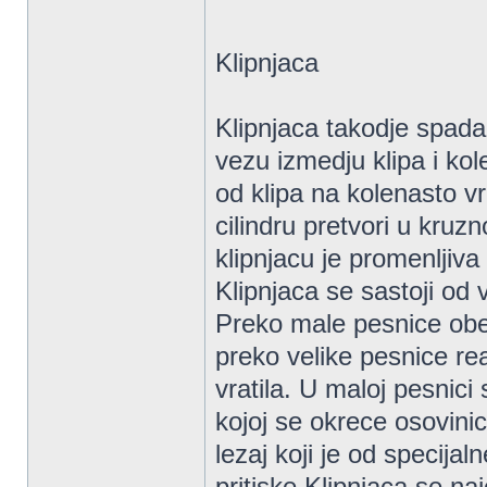
Klipnjaca
Klipnjaca takodje spad
vezu izmedju klipa i kol
od klipa na kolenasto vr
cilindru pretvori u kruzn
klipnjacu je promenljiva 
Klipnjaca se sastoji od 
Preko male pesnice obez
preko velike pesnice rea
vratila. U maloj pesnici 
kojoj se okrece osovinica
lezaj koji je od specijal
pritiske.Klipnjaca se n