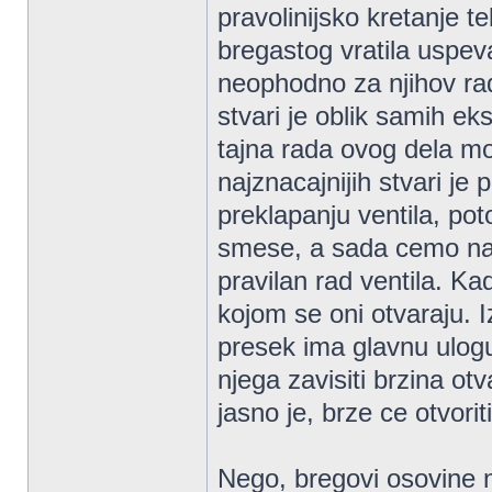
pravolinijsko kretanje t
bregastog vratila uspeva
neophodno za njihov rad
stvari je oblik samih ek
tajna rada ovog dela m
najznacajnijih stvari je 
preklapanju ventila, pot
smese, a sada cemo nagl
pravilan rad ventila. K
kojom se oni otvaraju. I
presek ima glavnu ulogu
njega zavisiti brzina ot
jasno je, brze ce otvoriti
Nego, bregovi osovine n