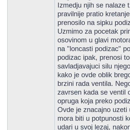
Izmedju njih se nalaze t
pravilnije pratio kretan
prenosilo na sipku podi
Uzmimo za pocetak prim
osovinom u glavi motor
na "loncasti podizac" p
podizac ipak, prenosi to
savladjavajuci silu nje
kako je ovde oblik breg
brzini rada ventila. Nego
zavrsen kada se ventil ot
opruga koja preko podiz
Ovde je znacajno uzeti u
mora biti u potpunosti ko
udari u svoj lezaj, nakon