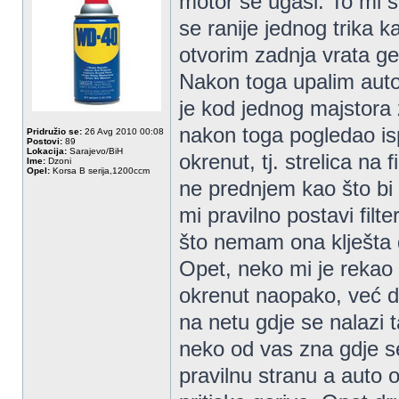
motor se ugasi. To mi s
se ranije jednog trika ka
otvorim zadnja vrata ge
Nakon toga upalim aut
je kod jednog majstora 
nakon toga pogledao isp
Pridružio se:
26 Avg 2010 00:08
Postovi:
89
Lokacija:
Sarajevo/BiH
okrenut, tj. strelica na
Ime:
Dzoni
Opel:
Korsa B serija,1200ccm
ne prednjem kao što bi
mi pravilno postavi fil
što nemam ona klješta 
Opet, neko mi je rekao d
okrenut naopako, već da
na netu gdje se nalazi t
neko od vas zna gdje se
pravilnu stranu a auto