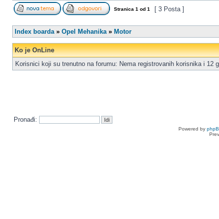
[ 3 Posta ]
Stranica
1
od
1
Index boarda
»
Opel Mehanika
»
Motor
Ko je OnLine
Korisnici koji su trenutno na forumu: Nema registrovanih korisnika i 12 g
Pronađi:
Powered by
php
Pre