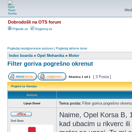
Mest
Dobrodošli na OTS forum
Prijavite se
Registruj se
Pogledaj neodgovorene postove
|
Pogledaj aktivne teme
Index boarda
»
Opel Mehanika
»
Motor
Filter goriva pogrešno okrenut
[ 3 Posta ]
Stranica
1
od
1
Pogled za štampu
Autoru
Tema posta:
Filter goriva pogrešno okrenu
Lijepi Dzoni
Naime, Opel Korsa B, 1
2nd Gear
kad ubacim u rikverc il