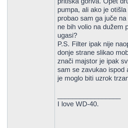
pritiska goriva. Opet dr
pumpa, ali ako je otišl
probao sam ga juče na p
ne bih volio na dužem p
ugasi?
P.S. Filter ipak nije n
donje strane slikao mobi
znači majstor je ipak 
sam se zavukao ispod au
je moglo biti uzrok trzan
_________________
I love WD-40.