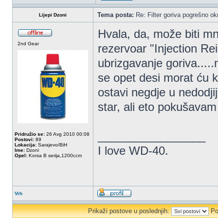
Tema posta:
Re: Filter goriva pogrešno ok
Lijepi Dzoni
Hvala, da, može biti m
2nd Gear
rezervoar "Injection Re
ubrizgavanje goriva.....
se opet desi morat ću 
ostavi negdje u nedodjij
star, ali eto pokušava
_________________
Pridružio se:
26 Avg 2010 00:08
Postovi:
89
Lokacija:
Sarajevo/BiH
I love WD-40.
Ime:
Dzoni
Opel:
Korsa B serija,1200ccm
Vrh
Prikaži postove u poslednjih:
Po