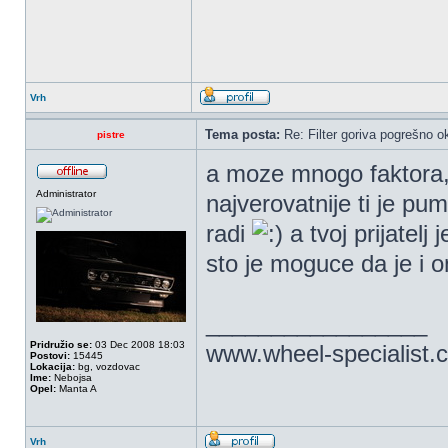
Vrh
Tema posta:
Re: Filter goriva pogrešno o
pistre
a moze mnogo faktora, 
Administrator
najverovatnije ti je pu
radi
a tvoj prijatelj
sto je moguce da je i o
_________________
Pridružio se:
03 Dec 2008 18:03
www.wheel-specialist.
Postovi:
15445
Lokacija:
bg, vozdovac
Ime:
Nebojsa
Opel:
Manta A
Vrh