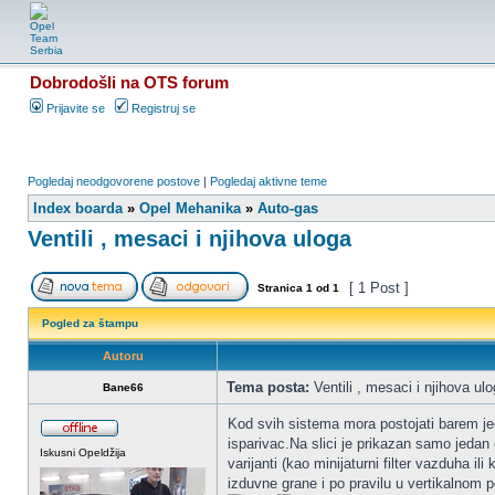
Dobrodošli na OTS forum
Prijavite se
Registruj se
Pogledaj neodgovorene postove
|
Pogledaj aktivne teme
Index boarda
»
Opel Mehanika
»
Auto-gas
Ventili , mesaci i njihova uloga
[ 1 Post ]
Stranica
1
od
1
Pogled za štampu
Autoru
Tema posta:
Ventili , mesaci i njihova ul
Bane66
Kod svih sistema mora postojati barem jeda
isparivac.Na slici je prikazan samo jedan o
Iskusni Opeldžija
varijanti (kao minijaturni filter vazduha 
izduvne grane i po pravilu u vertikalnom p