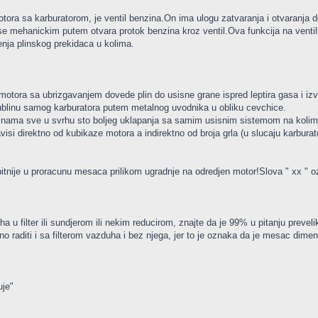
motora sa karburatorom, je ventil benzina.On ima ulogu zatvaranja i otvaranja d
jim se mehanickim putem otvara protok benzina kroz ventil.Ova funkcija na vent
enja plinskog prekidaca u kolima.
motora sa ubrizgavanjem dovede plin do usisne grane ispred leptira gasa i iz
ublinu samog karburatora putem metalnog uvodnika u obliku cevchice.
cinama sve u svrhu sto boljeg uklapanja sa samim usisnim sistemom na kolima
si direktno od kubikaze motora a indirektno od broja grla (u slucaju karburat
jbitnije u proracunu mesaca prilikom ugradnje na odredjen motor!Slova " xx "
ha u filter ili sundjerom ili nekim reducirom, znajte da je 99% u pitanju prev
o raditi i sa filterom vazduha i bez njega, jer to je oznaka da je mesac dim
uje"