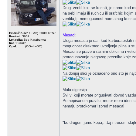
Drugi ventil koji se koristi, je samo kod 
na sebi imaju ili ruchicu ili srafchic ko
ventila,tj, nemogucnost normalnog korisc
Pridružio se:
10 Avg 2009 18:57
Mesaci
:
Postovi:
3609
Lokacija:
Bgd-Karaburma
Uloga mesaca je da i kod karburatoskih i 
Ime:
Branko
mogucnost direktnog uvodjenja plina u st
Opel:
...,... (OO=II=OO)
Mesaci se prave u raznim oblicima i veli
proracunavanje njegovog precnika koje zavi
Na donjoj slici je oznaceno ono sto je na
Mala digresija:
Svi vi koji morate prigusivati dovod vazdu
Po nepisanom pravilu, motor mora identicn
nemaju protokomer ispred mesaca!
_________________
"ko drugom jamu kopa,...taj i trecom slajf