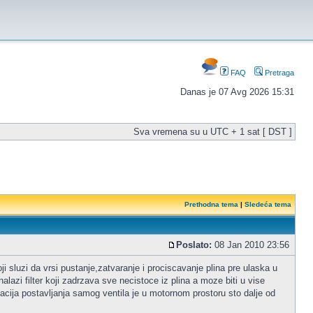
FAQ
Pretraga
Danas je 07 Avg 2026 15:31
Sva vremena su u UTC + 1 sat [ DST ]
Prethodna tema
|
Sledeća tema
Poslato:
08 Jan 2010 23:56
ji sluzi da vrsi pustanje,zatvaranje i prociscavanje plina pre ulaska u
alazi filter koji zadrzava sve necistoce iz plina a moze biti u vise
okacija postavljanja samog ventila je u motornom prostoru sto dalje od