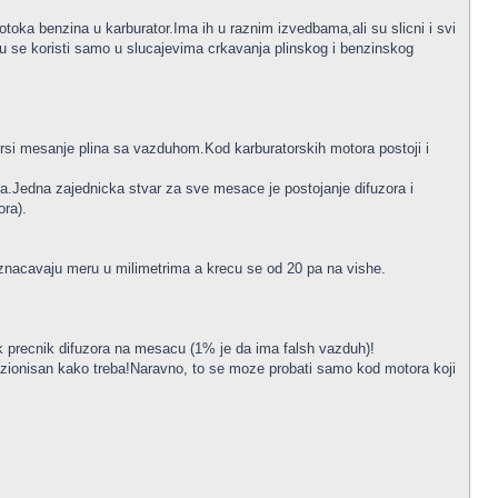
otoka benzina u karburator.Ima ih u raznim izvedbama,ali su slicni i svi
ilu se koristi samo u slucajevima crkavanja plinskog i benzinskog
vrsi mesanje plina sa vazduhom.Kod karburatorskih motora postoji i
.Jedna zajednicka stvar za sve mesace je postojanje difuzora i
ora).
 oznacavaju meru u milimetrima a krecu se od 20 pa na vishe.
elik precnik difuzora na mesacu (1% je da ima falsh vazduh)!
enzionisan kako treba!Naravno, to se moze probati samo kod motora koji