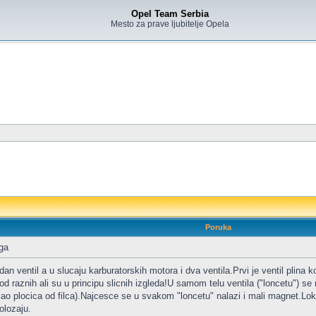
Opel Team Serbia
Mesto za prave ljubitelje Opela
Poruka
oga
n ventil a u slucaju karburatorskih motora i dva ventila.Prvi je ventil plina ko
d raznih ali su u principu slicnih izgleda!U samom telu ventila ("loncetu") se n
ili kao plocica od filca).Najcesce se u svakom "loncetu" nalazi i mali magnet.L
olozaju.