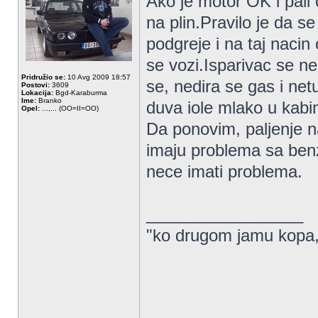
Ako je motor OK i pali 
na plin.Pravilo je da s
podgreje i na taj naci
se vozi.Isparivac se ne
Pridružio se:
10 Avg 2009 18:57
se, nedira se gas i netu
Postovi:
3609
Lokacija:
Bgd-Karaburma
Ime:
Branko
duva iole mlako u kabi
Opel:
...,... (OO=II=OO)
Da ponovim, paljenje n
imaju problema sa benzi
nece imati problema.
_________________
"ko drugom jamu kopa,..