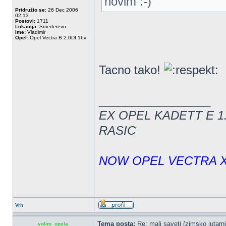
novim :-)
Pridružio se:
26 Dec 2006
02:13
Postovi:
1711
Lokacija:
Smederevo
Ime:
Vladimir
Opel:
Opel Vectra B 2.0DI 16v
Tacno tako!
_________________
EX OPEL KADETT E 1
RASIC
NOW OPEL VECTRA 
Vrh
Tema posta:
Re: mali saveti (zimsko jutarnj
volim_opela