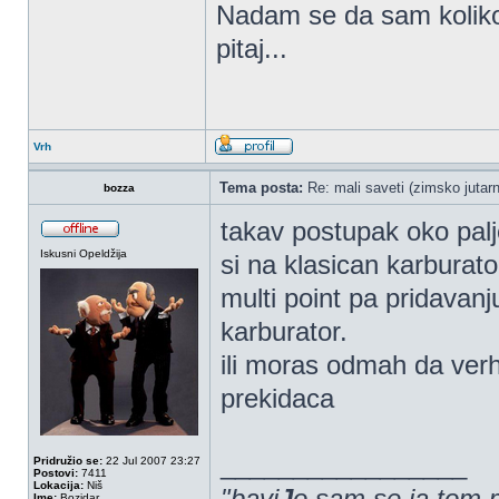
Nadam se da sam koliko 
pitaj...
Vrh
Tema posta:
Re: mali saveti (zimsko jutarn
bozza
takav postupak oko pal
Iskusni Opeldžija
si na klasican karburator
multi point pa pridavan
karburator.
ili moras odmah da verhl
prekidaca
_________________
Pridružio se:
22 Jul 2007 23:27
Postovi:
7411
Lokacija:
Niš
"bavi
J
o sam se ja tom 
Ime:
Bozidar