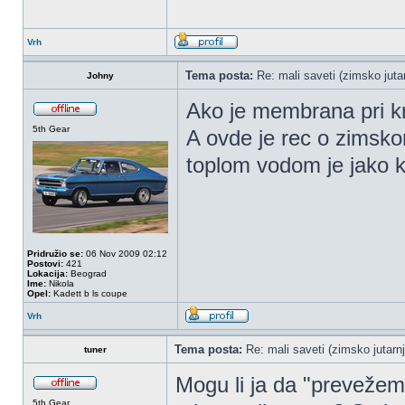
Vrh
Tema posta:
Re: mali saveti (zimsko jutar
Johny
Ako je membrana pri kr
5th Gear
A ovde je rec o zimsko
toplom vodom je jako ko
Pridružio se:
06 Nov 2009 02:12
Postovi:
421
Lokacija:
Beograd
Ime:
Nikola
Opel:
Kadett b ls coupe
Vrh
Tema posta:
Re: mali saveti (zimsko jutarnj
tuner
Mogu li ja da "prevežem
5th Gear