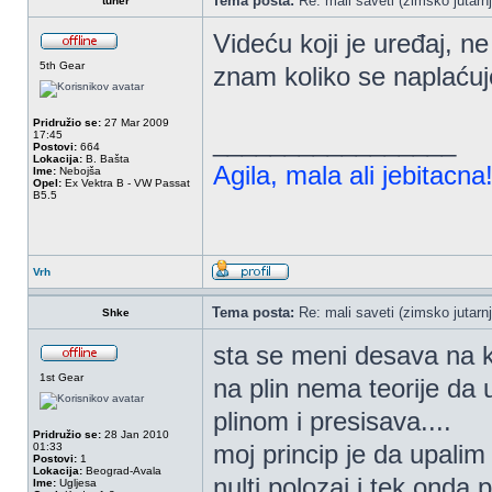
Tema posta:
Re: mali saveti (zimsko jutarnj
tuner
Videću koji je uređaj, 
5th Gear
znam koliko se naplaćuje
Pridružio se:
27 Mar 2009
_________________
17:45
Postovi:
664
Lokacija:
B. Bašta
Agila, mala ali jebitacna
Ime:
Nebojša
Opel:
Ex Vektra B - VW Passat
B5.5
Vrh
Tema posta:
Re: mali saveti (zimsko jutarnj
Shke
sta se meni desava na k
1st Gear
na plin nema teorije da 
plinom i presisava....
Pridružio se:
28 Jan 2010
moj princip je da upali
01:33
Postovi:
1
Lokacija:
Beograd-Avala
nulti polozaj i tek onda
Ime:
Ugljesa