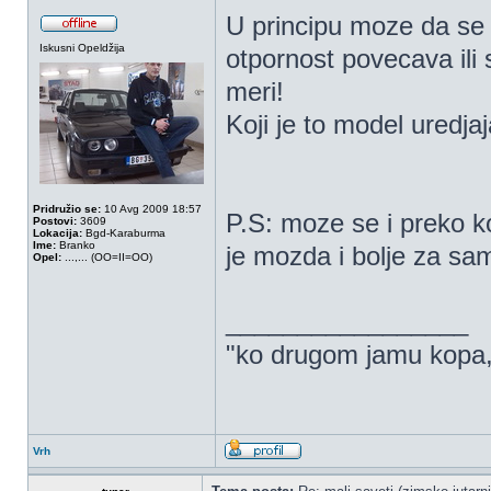
U principu moze da se 
Iskusni Opeldžija
otpornost povecava ili
meri!
Koji je to model uredja
Pridružio se:
10 Avg 2009 18:57
P.S: moze se i preko k
Postovi:
3609
Lokacija:
Bgd-Karaburma
Ime:
Branko
je mozda i bolje za sam
Opel:
...,... (OO=II=OO)
_________________
"ko drugom jamu kopa,..
Vrh