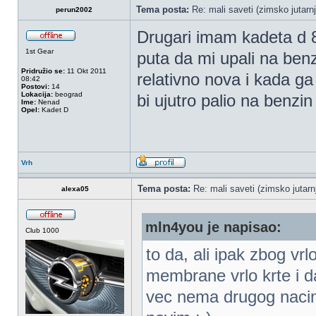
Tema posta:
Re: mali saveti (zimsko jutarnj
perun2002
Drugari imam kadeta d 
1st Gear
puta da mi upali na benz
Pridružio se:
11 Okt 2011
relativno nova i kada g
08:42
Postovi:
14
Lokacija:
beograd
bi ujutro palio na benzin
Ime:
Nenad
Opel:
Kadet D
Vrh
Tema posta:
Re: mali saveti (zimsko jutarnj
alexa05
mln4you je napisao:
Club 1000
to da, ali ipak zbog vr
membrane vrlo krte i d
vec nema drugog nacin