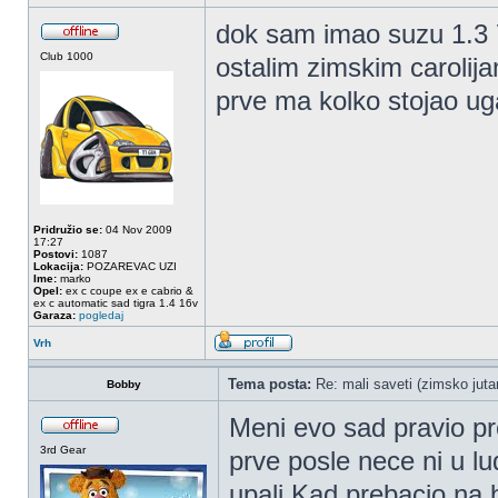
dok sam imao suzu 1.3 7
Club 1000
ostalim zimskim carolijam
prve ma kolko stojao ug
Pridružio se:
04 Nov 2009
17:27
Postovi:
1087
Lokacija:
POZAREVAC UZI
Ime:
marko
Opel:
ex c coupe ex e cabrio &
ex c automatic sad tigra 1.4 16v
Garaza:
pogledaj
Vrh
Tema posta:
Re: mali saveti (zimsko jutar
Bobby
Meni evo sad pravio pr
3rd Gear
prve posle nece ni u lu
upali.Kad prebacio na b