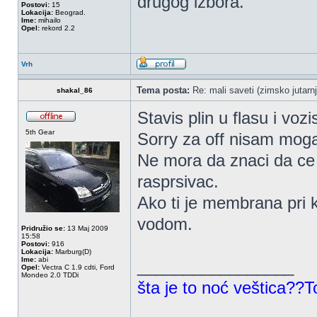
drugog izbora.
Postovi:
15
Lokacija:
Beograd.
Ime:
mihailo
Opel:
rekord 2.2
Vrh
Tema posta:
Re: mali saveti (zimsko jutarnj
shakal_86
Stavis plin u flasu i vozi
5th Gear
Sorry za off nisam mog
Ne mora da znaci da ce 
rasprsivac.
Ako ti je membrana pri 
vodom.
Pridružio se:
13 Maj 2009
15:58
Postovi:
916
Lokacija:
Marburg(D)
Ime:
abi
_________________
Opel:
Vectra C 1.9 cdti, Ford
Mondeo 2.0 TDDi
šta je to noć veštica??T