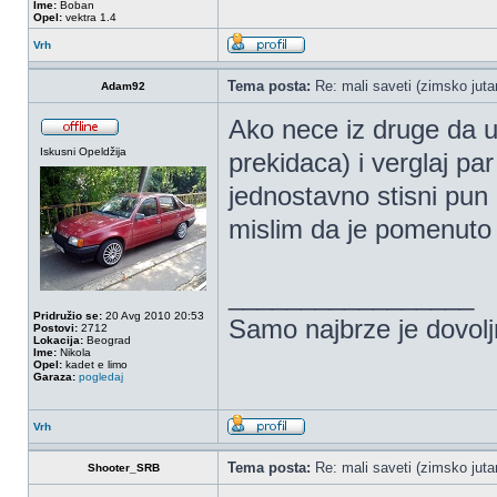
Ime:
Boban
Opel:
vektra 1.4
Vrh
Tema posta:
Re: mali saveti (zimsko jutar
Adam92
Ako nece iz druge da upa
Iskusni Opeldžija
prekidaca) i verglaj par
jednostavno stisni pun 
mislim da je pomenut
_________________
Pridružio se:
20 Avg 2010 20:53
Samo najbrze je dovolj
Postovi:
2712
Lokacija:
Beograd
Ime:
Nikola
Opel:
kadet e limo
Garaza:
pogledaj
Vrh
Tema posta:
Re: mali saveti (zimsko jutar
Shooter_SRB