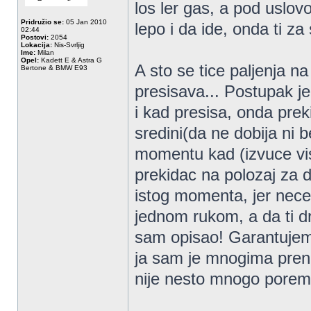
los ler gas, a pod uslov
Pridružio se:
05 Jan 2010
lepo i da ide, onda ti za 
02:44
Postovi:
2054
Lokacija:
Nis-Svrljig
Ime:
Milan
Opel:
Kadett E & Astra G
A sto se tice paljenja na
Bertone & BMW E93
presisava... Postupak je
i kad presisa, onda prekid
sredini(da ne dobija ni b
momentu kad (izvuce vis
prekidac na polozaj za do
istog momenta, jer nece 
jednom rukom, a da ti d
sam opisao! Garantujem d
ja sam je mnogima prene
nije nesto mnogo porem