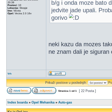
b/g i onda moze bato d
20:39
Postovi:
10
Lokacija:
Skopje
jedvite jade upali. Pr
Ime:
Vectra
Opel:
Vectra 2.0 16v
gorivo
neki kazu da mozes tako
ne znam dali je siguran 
Vrh
Prikaži postove u poslednjih:
Po
[ 22 Posta ]
Stranica
1
od
1
Index boarda
»
Opel Mehanika
»
Auto-gas
Ko je OnLine