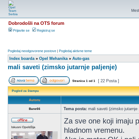
Mest
Dobrodošli na OTS forum
Prijavite se
Registruj se
Pogledaj neodgovorene postove
|
Pogledaj aktivne teme
Index boarda
»
Opel Mehanika
»
Auto-gas
mali saveti (zimsko jutarnje paljenje)
[ 22 Posta ]
Stranica
1
od
1
Pogled za štampu
Autoru
Tema posta:
mali saveti (zimsko jutarnje 
Bane66
Za sve one koji imaju p
Iskusni Opeldžija
hladnom vremenu.