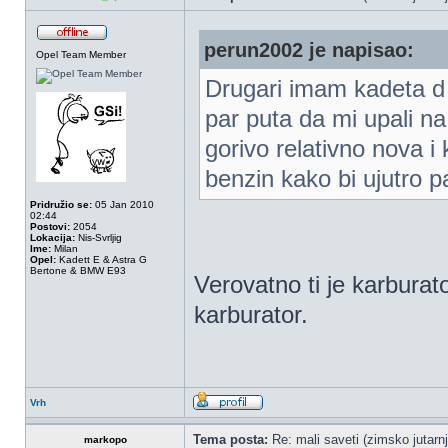
perun2002 je napisao:
Opel Team Member
Drugari imam kadeta d
par puta da mi upali n
gorivo relativno nova 
benzin kako bi ujutro p
Pridružio se:
05 Jan 2010
02:44
Postovi:
2054
Lokacija:
Nis-Svrljig
Ime:
Milan
Opel:
Kadett E & Astra G
Bertone & BMW E93
Verovatno ti je karburat
karburator.
Vrh
Tema posta:
Re: mali saveti (zimsko jutarnj
markopo