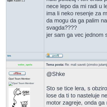
Opel:
Kadet 1.2
nece lepo da mi radi u l
ima li neko resenje za m
da mogu da ga palim na 
svagda????
jer sam ga vec jednom 
Vrh
Tema posta:
Re: mali saveti (zimsko jutarnj
volim_opela
@Shke
Opel Team Member
Sto se tice lera, s obzi
lose da ti to nasteluje 
motor zagreje, onda ga n