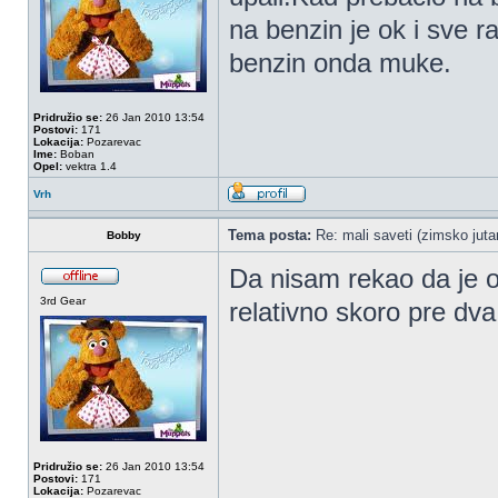
na benzin je ok i sve r
benzin onda muke.
Pridružio se:
26 Jan 2010 13:54
Postovi:
171
Lokacija:
Pozarevac
Ime:
Boban
Opel:
vektra 1.4
Vrh
Tema posta:
Re: mali saveti (zimsko jutar
Bobby
Da nisam rekao da je ob
3rd Gear
relativno skoro pre dv
Pridružio se:
26 Jan 2010 13:54
Postovi:
171
Lokacija:
Pozarevac