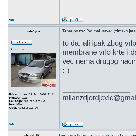
Vrh
Tema posta:
Re: mali saveti (zimsko jutar
mln4you
to da, ali ipak zbog vr
2nd Gear
membrane vrlo krte i d
vec nema drugog nacin
:-)
_________________
Pridružio se:
02 Jun 2009 11:04
milanzdjordjevic@gmai
Postovi:
121
Lokacija:
Nis,Park Sv. Sa
Ime:
Milan
Opel:
Astra G 1.7 DTI
Vrh
Tema posta:
Re: mali saveti (zimsko jutarnj
shakal_86