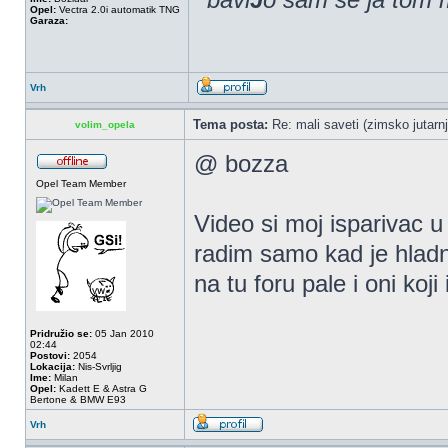
Opel:
Vectra 2.0i automatik TNG
Garaza:
Vrh
Tema posta:
Re: mali saveti (zimsko jutarnj
volim_opela
@ bozza
Opel Team Member
Video si moj isparivac u
radim samo kad je hladn
na tu foru pale i oni koji
Pridružio se:
05 Jan 2010
02:44
Postovi:
2054
Lokacija:
Nis-Svrljig
Ime:
Milan
Opel:
Kadett E & Astra G
Bertone & BMW E93
Vrh