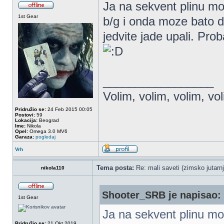
Ja na sekvent plinu m
1st Gear
b/g i onda moze bato d
jedvite jade upali. Pr
_________________
Volim, volim, volim, vo
Pridružio se:
24 Feb 2015 00:05
Postovi:
59
Lokacija:
Beograd
Ime:
Nikola
Opel:
Omega 3.0 MV6
Garaza:
pogledaj
Vrh
Tema posta:
Re: mali saveti (zimsko jutarnj
nikola110
Shooter_SRB je napisao:
1st Gear
Ja na sekvent plinu m
Pridružio se:
21 Okt 2019