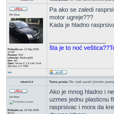
Pa ako se zaledi rasprsi
5th Gear
motor ugreje???
Kada je hladno rasprsiv
_________________
šta je to noć veštica??T
Pridružio se:
13 Maj 2009
15:58
Postovi:
916
Lokacija:
Marburg(D)
Ime:
abi
Opel:
Vectra C 1.9 cdti, Ford
Mondeo 2.0 TDDi
Vrh
Tema posta:
Re: mali saveti (zimsko jutarnj
rekord 2.2
Ako je mnog hladno i nec
1st Gear
uzmes jednu plasticnu fla
rasprsivac i mora da k
Pridružio se:
18 Okt 2009
20:17