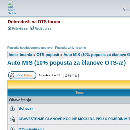
Mest
Dobrodošli na OTS forum
Prijavite se
Registruj se
Pogledaj neodgovorene postove
|
Pogledaj aktivne teme
Index boarda
»
OTS popusti
»
Auto MIS (10% popusta za članove O
Auto MIS (10% popusta za članove OTS-a!)
[ 2 tema ]
Stranica
1
od
1
Teme
Obaveštenja
Bot spam
OBAVEŠTENJE ČLANOVE KOJI NE MOGU DA PIŠU U POJEDINIM
OTS Kisobrani !