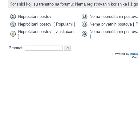
Korisnici koji su trenutno na forumu: Nema registrovanih korisnika i 1 go
Nepročitani postovi
Nema nepročitanih postov
Nepročitani postovi [ Popularni ]
Nema privatnih postova [ P
Nepročitani postovi [ Zaključani
Nema nepročitanih postova
]
]
Pronađi:
Powered by
php
Pre