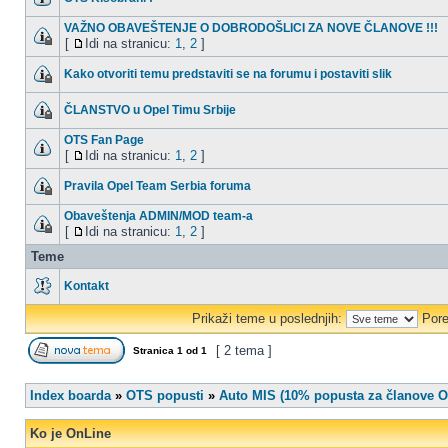
VAŽNO OBAVEŠTENJE O DOBRODOŠLICI ZA NOVE ČLANOVE !!!
[
Idi na stranicu:
1
,
2
]
Kako otvoriti temu predstaviti se na forumu i postaviti slik
ČLANSTVO u Opel Timu Srbije
OTS Fan Page
[
Idi na stranicu:
1
,
2
]
Pravila Opel Team Serbia foruma
Obaveštenja ADMIN/MOD team-a
[
Idi na stranicu:
1
,
2
]
Teme
Kontakt
Prikaži teme u poslednjih:
Pore
[ 2 tema ]
Stranica
1
od
1
Index boarda
»
OTS popusti
»
Auto MIS (10% popusta za članove O
Ko je OnLine