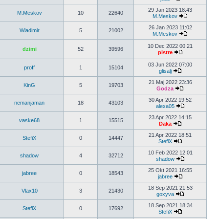
29 Jan 2023 18:43
M.Meskov
10
22640
M.Meskov
26 Jan 2023 11:02
Wladimir
5
21002
M.Meskov
10 Dec 2022 00:21
dzimi
52
39596
pistre
03 Jun 2022 07:00
proff
1
15104
glisalj
21 Maj 2022 23:36
KinG
5
19703
Godza
30 Apr 2022 19:52
nemanjaman
18
43103
alexa05
23 Apr 2022 14:15
vaske68
1
15515
Daka
21 Apr 2022 18:51
StefiX
0
14447
StefiX
10 Feb 2022 12:01
shadow
4
32712
shadow
25 Okt 2021 16:55
jabree
0
18543
jabree
18 Sep 2021 21:53
Vlax10
3
21430
goxyva
18 Sep 2021 18:34
StefiX
0
17692
StefiX