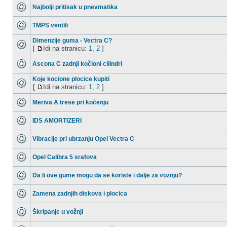
Najbolji pritisak u pnevmatika
TMPS ventili
Dimenzije guma - Vectra C?
[
Idi na stranicu:
1
,
2
]
Ascona C zadnji kočioni cilindri
Koje kocione plocice kupiti
[
Idi na stranicu:
1
,
2
]
Meriva A trese pri kočenju
IDS AMORTIZERI
Vibracije pri ubrzanju Opel Vectra C
Opel Calibra 5 srafova
Da li ove gume mogu da se koriste i dalje za voznju?
Zamena zadnjih diskova i plocica
Škripanje u vožnji