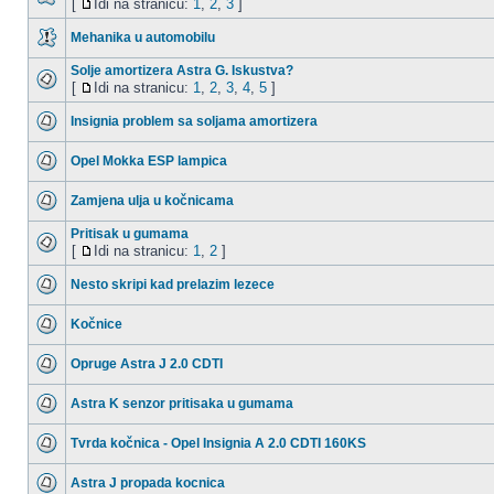
[
Idi na stranicu:
1
,
2
,
3
]
Mehanika u automobilu
Solje amortizera Astra G. Iskustva?
[
Idi na stranicu:
1
,
2
,
3
,
4
,
5
]
Insignia problem sa soljama amortizera
Opel Mokka ESP lampica
Zamjena ulja u kočnicama
Pritisak u gumama
[
Idi na stranicu:
1
,
2
]
Nesto skripi kad prelazim lezece
Kočnice
Opruge Astra J 2.0 CDTI
Astra K senzor pritisaka u gumama
Tvrda kočnica - Opel Insignia A 2.0 CDTI 160KS
Astra J propada kocnica