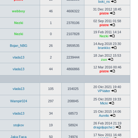
boki_ns
31 Dec 2012 18:45
webboy
46
4606322
pistre
02 Sep 2011 01:58
Nezki
1
2378106
pistre
19 Feb 2011 14:14
Nezki
0
2107828
Nezki
14 Avg 2018 23:30
Bojan_NBG
26
3959535
brankko
18 Jan 2012 15:53
vlada13
2
2239444
zux
12 Mar 2016 00:46
vlada13
44
4866866
pistre
20 Okt 2021 19:40
vlada13
105
154025
VPValter
25 Okt 2020 19:33
Wampir024
297
208845
Micki
15 Okt 2015 14:06
vlada13
34
68573
Aurelio
26 Feb 2014 21:19
stojkov
19
58924
dragoljupche:)
17 Nov 2011 16:48
Jaka Faca
50
74974