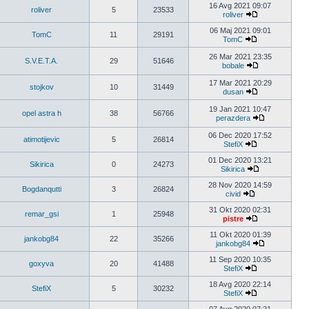
16 Avg 2021 09:07
roliver
5
23533
roliver
06 Maj 2021 09:01
TomC
11
29191
TomC
26 Mar 2021 23:35
S.V.E.T.A.
29
51646
bobale
17 Mar 2021 20:29
stojkov
10
31449
dusan
19 Jan 2021 10:47
opel astra h
38
56766
perazdera
06 Dec 2020 17:52
atimotijevic
5
26814
StefiX
01 Dec 2020 13:21
Sikirica
0
24273
Sikirica
28 Nov 2020 14:59
Bogdanqutti
3
26824
civid
31 Okt 2020 02:31
remar_gsi
1
25948
pistre
11 Okt 2020 01:39
jankobg84
22
35266
jankobg84
11 Sep 2020 10:35
goxyva
20
41488
StefiX
18 Avg 2020 22:14
StefiX
5
30232
StefiX