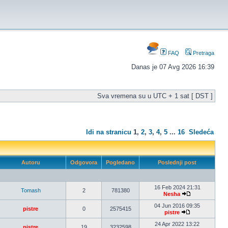
FAQ
Pretraga
Danas je 07 Avg 2026 16:39
Sva vremena su u UTC + 1 sat [ DST ]
Idi na stranicu
1
,
2
,
3
,
4
,
5
...
16
Sledeća
Autoru
Odgovora
Pogledano
Poslednji post
16 Feb 2024 21:31
Tomash
2
781380
Nesha
04 Jun 2016 09:35
pistre
0
2575415
pistre
24 Apr 2022 13:22
pistre
19
3232598