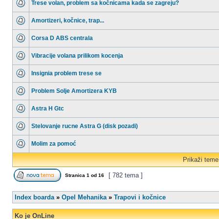
Trese volan, problem sa kočnicama kada se zagreju?
Amortizeri, kočnice, trap...
Corsa D ABS centrala
Vibracije volana prilikom kocenja
Insignia problem trese se
Problem Solje Amortizera KYB
Astra H Gtc
Stelovanje rucne Astra G (disk pozadi)
Molim za pomoć
Prikaži teme
[ 782 tema ]
Stranica
1
od
16
Index boarda
»
Opel Mehanika
»
Trapovi i kočnice
Ko je OnLine