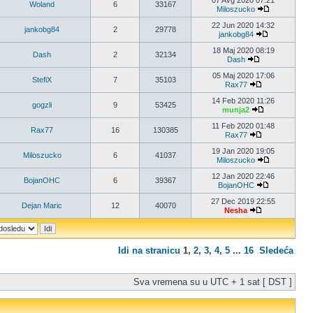
07 Avg 2020 07:21
Woland
6
33167
Miloszucko
22 Jun 2020 14:32
jankobg84
2
29778
jankobg84
18 Maj 2020 08:19
Dash
2
32134
Dash
05 Maj 2020 17:06
StefiX
7
35103
Rax77
14 Feb 2020 11:26
gogzli
9
53425
munja2
11 Feb 2020 01:48
Rax77
16
130385
Rax77
19 Jan 2020 19:05
Miloszucko
6
41037
Miloszucko
12 Jan 2020 22:46
BojanOHC
6
39367
BojanOHC
27 Dec 2019 22:55
Dejan Maric
12
40070
Nesha
Idi na stranicu
1
,
2
,
3
,
4
,
5
...
16
Sledeća
Sva vremena su u UTC + 1 sat [ DST ]