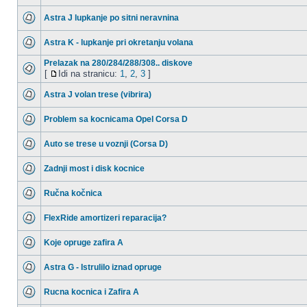
Astra J lupkanje po sitni neravnina
Astra K - lupkanje pri okretanju volana
Prelazak na 280/284/288/308.. diskove
[
Idi na stranicu:
1
,
2
,
3
]
Astra J volan trese (vibrira)
Problem sa kocnicama Opel Corsa D
Auto se trese u voznji (Corsa D)
Zadnji most i disk kocnice
Ručna kočnica
FlexRide amortizeri reparacija?
Koje opruge zafira A
Astra G - Istrulilo iznad opruge
Rucna kocnica i Zafira A