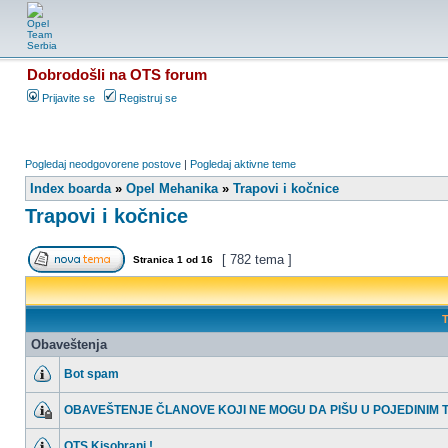
Dobrodošli na OTS forum
Prijavite se
Registruj se
Pogledaj neodgovorene postove
|
Pogledaj aktivne teme
Index boarda
»
Opel Mehanika
»
Trapovi i kočnice
Trapovi i kočnice
[ 782 tema ]
Stranica
1
od
16
T
Obaveštenja
Bot spam
OBAVEŠTENJE ČLANOVE KOJI NE MOGU DA PIŠU U POJEDINIM
OTS Kisobrani !