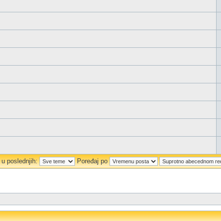
 u poslednjih:
Poređaj po