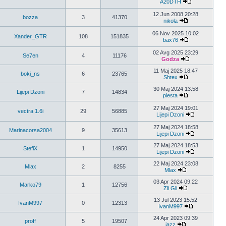
A20DTH
12 Jun 2008 20:28
bozza
3
41370
nikola
06 Nov 2025 10:02
Xander_GTR
108
151835
bax76
02 Avg 2025 23:29
Se7en
4
11176
Godza
11 Maj 2025 18:47
boki_ns
6
23765
Shtex
30 Maj 2024 13:58
Lijepi Dzoni
7
14834
piesta
27 Maj 2024 19:01
vectra 1.6i
29
56885
Lijepi Dzoni
27 Maj 2024 18:58
Marinacorsa2004
9
35613
Lijepi Dzoni
27 Maj 2024 18:53
StefiX
1
14950
Lijepi Dzoni
22 Maj 2024 23:08
Mlax
2
8255
Mlax
03 Apr 2024 09:22
Marko79
1
12756
Zli Gli
13 Jul 2023 15:52
IvanM997
0
12313
IvanM997
24 Apr 2023 09:39
proff
5
19507
jazz