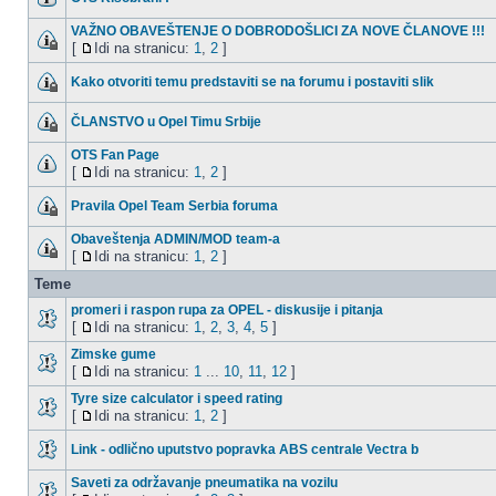
VAŽNO OBAVEŠTENJE O DOBRODOŠLICI ZA NOVE ČLANOVE !!!
[
Idi na stranicu:
1
,
2
]
Kako otvoriti temu predstaviti se na forumu i postaviti slik
ČLANSTVO u Opel Timu Srbije
OTS Fan Page
[
Idi na stranicu:
1
,
2
]
Pravila Opel Team Serbia foruma
Obaveštenja ADMIN/MOD team-a
[
Idi na stranicu:
1
,
2
]
Teme
promeri i raspon rupa za OPEL - diskusije i pitanja
[
Idi na stranicu:
1
,
2
,
3
,
4
,
5
]
Zimske gume
[
Idi na stranicu:
1
...
10
,
11
,
12
]
Tyre size calculator i speed rating
[
Idi na stranicu:
1
,
2
]
Link - odlično uputstvo popravka ABS centrale Vectra b
Saveti za održavanje pneumatika na vozilu